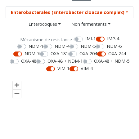
Enterobacterales (Enterobacter cloacae complex)
Enterocoques
Non fermentants
IMI-1
IMP-4
Mécanisme de résistance :
NDM-1
NDM-4
NDM-5
NDM-6
NDM-7
OXA-181
OXA-204
OXA-244
OXA-48
OXA-48 + NDM-1
OXA-48 + NDM-5
VIM-1
VIM-4