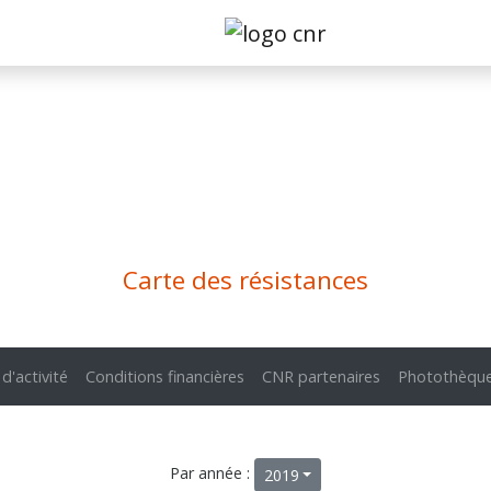
Carte des résistances
 d'activité
Conditions financières
CNR partenaires
Photothèqu
Par année :
2019