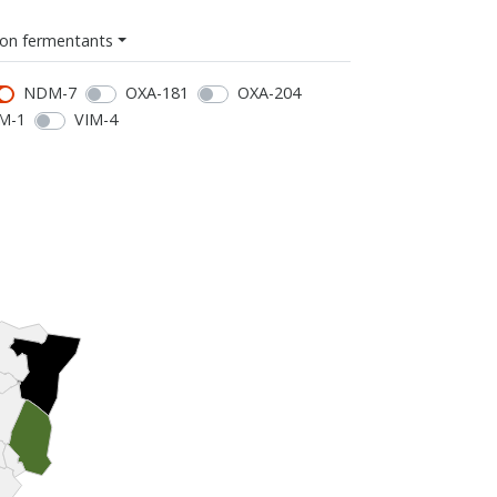
on fermentants
NDM-7
OXA-181
OXA-204
M-1
VIM-4