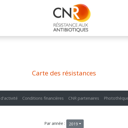
Carte des résistances
 d'activité
Conditions financières
CNR partenaires
Photothèqu
Par année :
2019