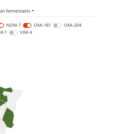
on fermentants
NDM-7
OXA-181
OXA-204
M-1
VIM-4