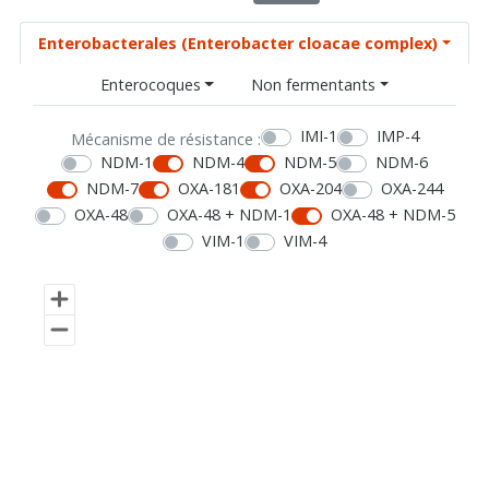
Enterobacterales (Enterobacter cloacae complex)
Enterocoques
Non fermentants
IMI-1
IMP-4
Mécanisme de résistance :
NDM-1
NDM-4
NDM-5
NDM-6
NDM-7
OXA-181
OXA-204
OXA-244
OXA-48
OXA-48 + NDM-1
OXA-48 + NDM-5
VIM-1
VIM-4