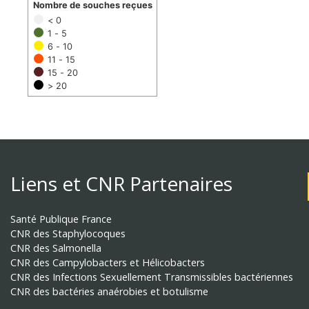
Nombre de souches reçues
< 0
1 - 5
6 - 10
11 - 15
15 - 20
> 20
Liens et CNR Partenaires
Santé Publique France
CNR des Staphylocoques
CNR des Salmonella
CNR des Campylobacters et Hélicobacters
CNR des Infections Sexuellement Transmissibles bactériennes
CNR des bactéries anaérobies et botulisme