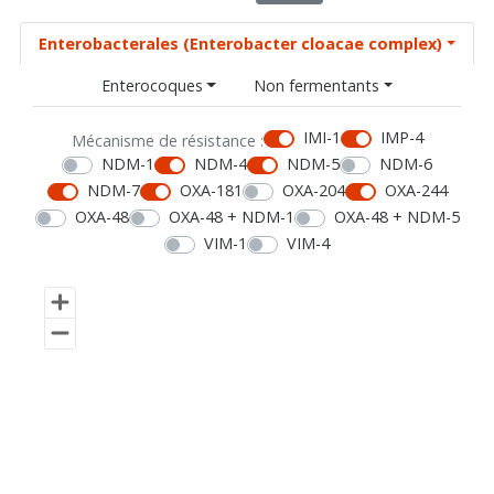
Enterobacterales (Enterobacter cloacae complex)
Enterocoques
Non fermentants
IMI-1
IMP-4
Mécanisme de résistance :
NDM-1
NDM-4
NDM-5
NDM-6
NDM-7
OXA-181
OXA-204
OXA-244
OXA-48
OXA-48 + NDM-1
OXA-48 + NDM-5
VIM-1
VIM-4