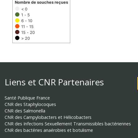
Nombre de souches reçues
< 0
1 - 5
6 - 10
11 - 15
15 - 20
> 20
Liens et CNR Partenaires
Santé Publique France
CNR des Staphylocoques
CNR des Salmonella
CNR des Campylobacters et Hélicobacters
CNR des Infections Sexuellement Transmissibles bactériennes
CNR des bactéries anaérobies et botulisme