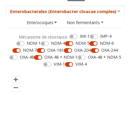
Enterobacterales (Enterobacter cloacae complex)
Enterocoques
Non fermentants
IMI-1
IMP-4
Mécanisme de résistance :
NDM-1
NDM-4
NDM-5
NDM-6
NDM-7
OXA-181
OXA-204
OXA-244
OXA-48
OXA-48 + NDM-1
OXA-48 + NDM-5
VIM-1
VIM-4