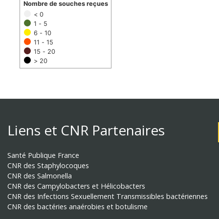
Nombre de souches reçues
< 0
1 - 5
6 - 10
11 - 15
15 - 20
> 20
Liens et CNR Partenaires
Santé Publique France
CNR des Staphylocoques
CNR des Salmonella
CNR des Campylobacters et Hélicobacters
CNR des Infections Sexuellement Transmissibles bactériennes
CNR des bactéries anaérobies et botulisme