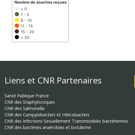
Nombre de souches reçues
< 0
1 - 5
6 - 10
11 - 15
15 - 20
> 20
Liens et CNR Partenaires
Santé Publique France
CNR des Staphylocoques
CNR des Salmonella
CNR des Campylobacters et Hélicobacters
CNR des Infections Sexuellement Transmissibles bactériennes
CNR des bactéries anaérobies et botulisme