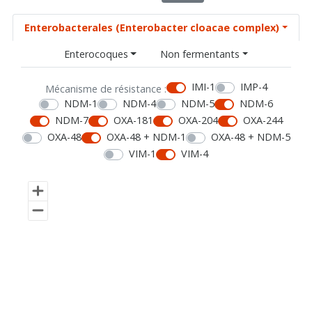
Enterobacterales (Enterobacter cloacae complex)
Enterocoques
Non fermentants
IMI-1
IMP-4
Mécanisme de résistance :
NDM-1
NDM-4
NDM-5
NDM-6
NDM-7
OXA-181
OXA-204
OXA-244
OXA-48
OXA-48 + NDM-1
OXA-48 + NDM-5
VIM-1
VIM-4