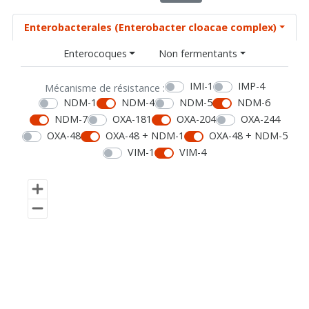
Enterobacterales (Enterobacter cloacae complex)
Enterocoques
Non fermentants
IMI-1
IMP-4
Mécanisme de résistance :
NDM-1
NDM-4
NDM-5
NDM-6
NDM-7
OXA-181
OXA-204
OXA-244
OXA-48
OXA-48 + NDM-1
OXA-48 + NDM-5
VIM-1
VIM-4