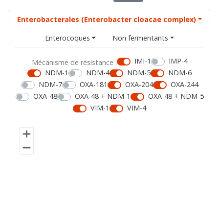
Enterobacterales (Enterobacter cloacae complex)
Enterocoques
Non fermentants
IMI-1
IMP-4
Mécanisme de résistance :
NDM-1
NDM-4
NDM-5
NDM-6
NDM-7
OXA-181
OXA-204
OXA-244
OXA-48
OXA-48 + NDM-1
OXA-48 + NDM-5
VIM-1
VIM-4