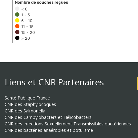
Nombre de souches reçues
< 0
1 - 5
6 - 10
11 - 15
15 - 20
> 20
Liens et CNR Partenaires
Santé Publique France
CNR des Staphylocoques
CNR des Salmonella
CNR des Campylobacters et Hélicobacters
CNR des Infections Sexuellement Transmissibles bactériennes
CNR des bactéries anaérobies et botulisme