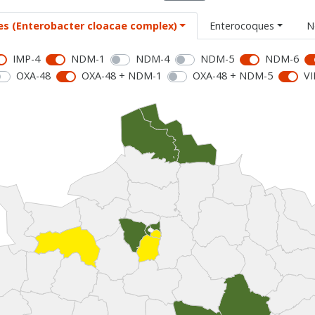
es (Enterobacter cloacae complex)
Enterocoques
N
IMP-4
NDM-1
NDM-4
NDM-5
NDM-6
OXA-48
OXA-48 + NDM-1
OXA-48 + NDM-5
VI