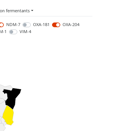
on fermentants
NDM-7
OXA-181
OXA-204
M-1
VIM-4