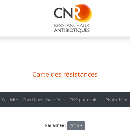
Carte des résistances
 d'activité
Conditions financières
CNR partenaires
Photothèqu
Par année :
2019