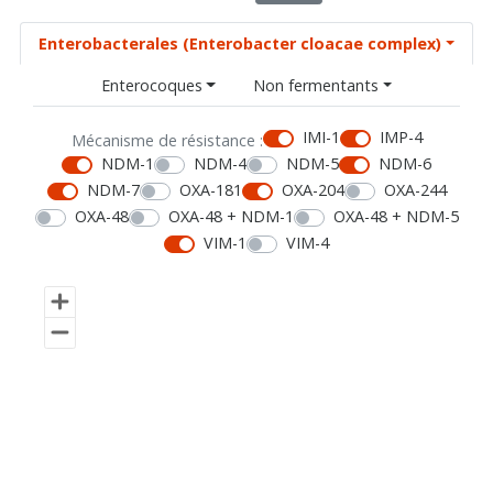
Enterobacterales (Enterobacter cloacae complex)
Enterocoques
Non fermentants
IMI-1
IMP-4
Mécanisme de résistance :
NDM-1
NDM-4
NDM-5
NDM-6
NDM-7
OXA-181
OXA-204
OXA-244
OXA-48
OXA-48 + NDM-1
OXA-48 + NDM-5
VIM-1
VIM-4