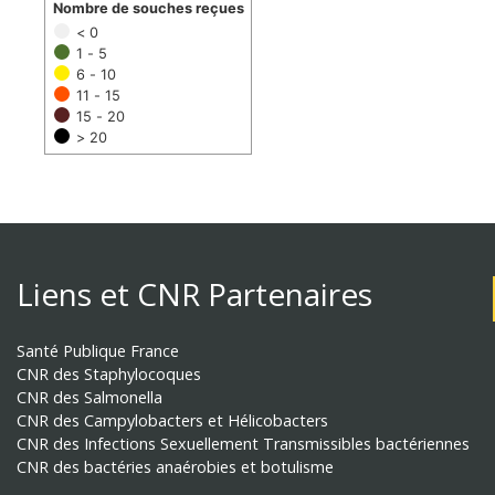
Nombre de souches reçues
< 0
1 - 5
6 - 10
11 - 15
15 - 20
> 20
Liens et CNR Partenaires
Santé Publique France
CNR des Staphylocoques
CNR des Salmonella
CNR des Campylobacters et Hélicobacters
CNR des Infections Sexuellement Transmissibles bactériennes
CNR des bactéries anaérobies et botulisme