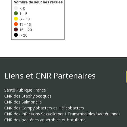
Nombre de souches reçues
< 0
1 - 5
6 - 10
11 - 15
15 - 20
> 20
Liens et CNR Partenaires
Santé Publique France
CNR des Staphylocoques
CNR des Salmonella
CNR des Campylobacters et Hélicobacters
CNR des Infections Sexuellement Transmissibles bactériennes
CNR des bactéries anaérobies et botulisme