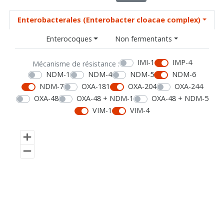
Enterobacterales (Enterobacter cloacae complex)
Enterocoques
Non fermentants
IMI-1
IMP-4
Mécanisme de résistance :
NDM-1
NDM-4
NDM-5
NDM-6
NDM-7
OXA-181
OXA-204
OXA-244
OXA-48
OXA-48 + NDM-1
OXA-48 + NDM-5
VIM-1
VIM-4