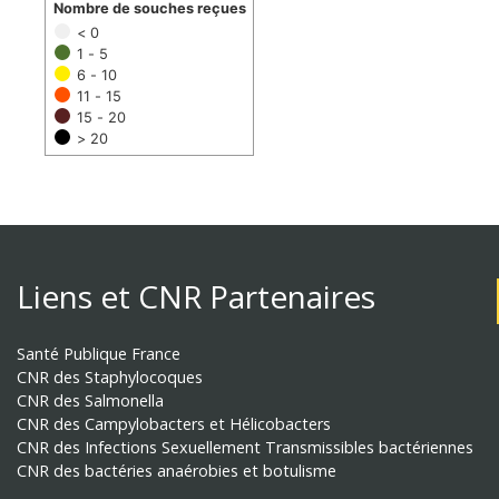
Nombre de souches reçues
< 0
1 - 5
6 - 10
11 - 15
15 - 20
> 20
Liens et CNR Partenaires
Santé Publique France
CNR des Staphylocoques
CNR des Salmonella
CNR des Campylobacters et Hélicobacters
CNR des Infections Sexuellement Transmissibles bactériennes
CNR des bactéries anaérobies et botulisme