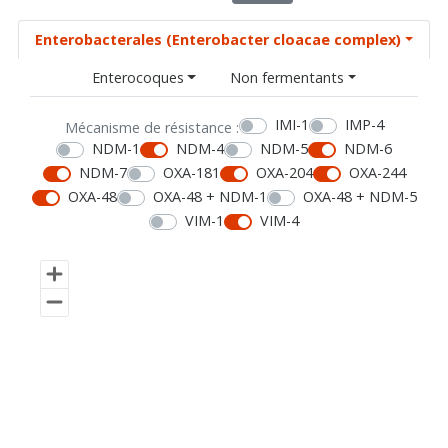
Enterobacterales (Enterobacter cloacae complex)
Enterocoques
Non fermentants
IMI-1
IMP-4
Mécanisme de résistance :
NDM-1
NDM-4
NDM-5
NDM-6
NDM-7
OXA-181
OXA-204
OXA-244
OXA-48
OXA-48 + NDM-1
OXA-48 + NDM-5
VIM-1
VIM-4