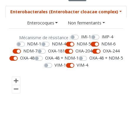
Enterobacterales (Enterobacter cloacae complex)
Enterocoques
Non fermentants
IMI-1
IMP-4
Mécanisme de résistance :
NDM-1
NDM-4
NDM-5
NDM-6
NDM-7
OXA-181
OXA-204
OXA-244
OXA-48
OXA-48 + NDM-1
OXA-48 + NDM-5
VIM-1
VIM-4