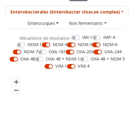
Enterobacterales (Enterobacter cloacae complex)
Enterocoques
Non fermentants
IMI-1
IMP-4
Mécanisme de résistance :
NDM-1
NDM-4
NDM-5
NDM-6
NDM-7
OXA-181
OXA-204
OXA-244
OXA-48
OXA-48 + NDM-1
OXA-48 + NDM-5
VIM-1
VIM-4