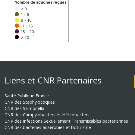
Nombre de souches reçues
< 0
1 - 5
6 - 10
11 - 15
15 - 20
> 20
Liens et CNR Partenaires
Santé Publique France
CNR des Staphylocoques
CNR des Salmonella
CNR des Campylobacters et Hélicobacters
CNR des Infections Sexuellement Transmissibles bactériennes
CNR des bactéries anaérobies et botulisme