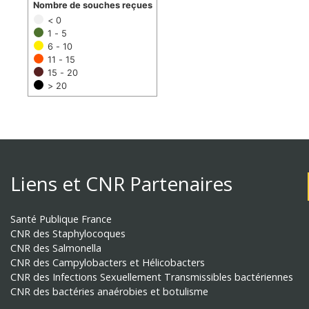
Nombre de souches reçues
< 0
1 - 5
6 - 10
11 - 15
15 - 20
> 20
Liens et CNR Partenaires
Santé Publique France
CNR des Staphylocoques
CNR des Salmonella
CNR des Campylobacters et Hélicobacters
CNR des Infections Sexuellement Transmissibles bactériennes
CNR des bactéries anaérobies et botulisme