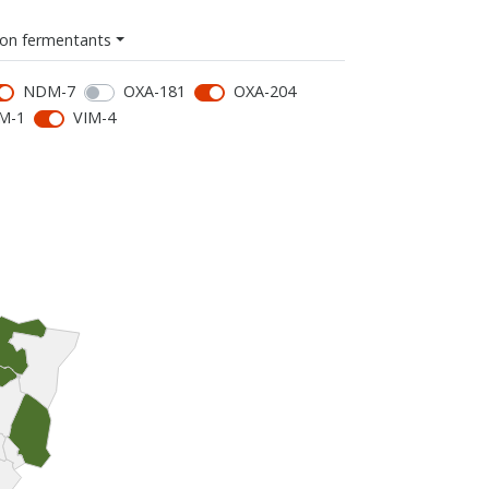
on fermentants
NDM-7
OXA-181
OXA-204
M-1
VIM-4