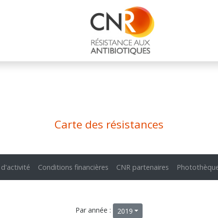
Carte des résistances
 d'activité
Conditions financières
CNR partenaires
Photothèqu
Par année :
2019