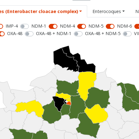
es (Enterobacter cloacae complex)
Enterocoques
N
IMP-4
NDM-1
NDM-4
NDM-5
NDM-6
OXA-48
OXA-48 + NDM-1
OXA-48 + NDM-5
VI