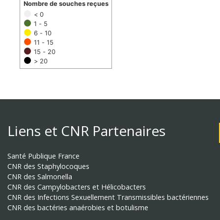
Nombre de souches reçues
< 0
1 - 5
6 - 10
11 - 15
15 - 20
> 20
Liens et CNR Partenaires
Santé Publique France
CNR des Staphylocoques
CNR des Salmonella
CNR des Campylobacters et Hélicobacters
CNR des Infections Sexuellement Transmissibles bactériennes
CNR des bactéries anaérobies et botulisme