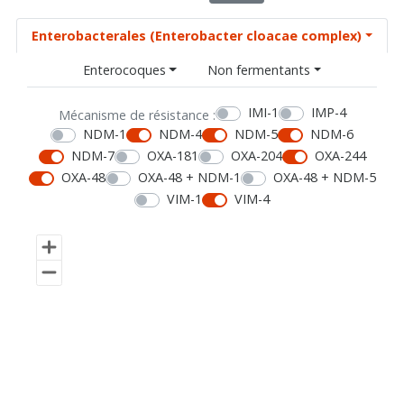
Enterobacterales (Enterobacter cloacae complex)
Enterocoques
Non fermentants
IMI-1
IMP-4
Mécanisme de résistance :
NDM-1
NDM-4
NDM-5
NDM-6
NDM-7
OXA-181
OXA-204
OXA-244
OXA-48
OXA-48 + NDM-1
OXA-48 + NDM-5
VIM-1
VIM-4