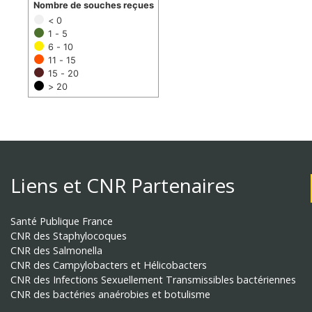
Nombre de souches reçues
< 0
1 - 5
6 - 10
11 - 15
15 - 20
> 20
Liens et CNR Partenaires
Santé Publique France
CNR des Staphylocoques
CNR des Salmonella
CNR des Campylobacters et Hélicobacters
CNR des Infections Sexuellement Transmissibles bactériennes
CNR des bactéries anaérobies et botulisme