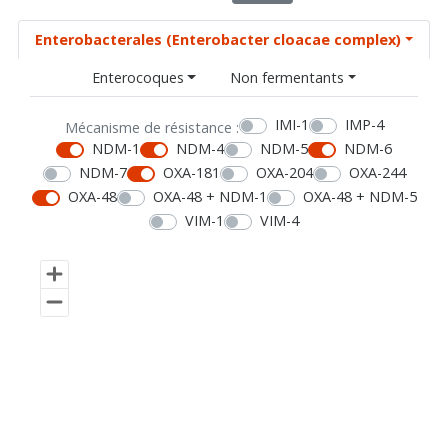
Enterobacterales (Enterobacter cloacae complex)
Enterocoques
Non fermentants
IMI-1
IMP-4
Mécanisme de résistance :
NDM-1
NDM-4
NDM-5
NDM-6
NDM-7
OXA-181
OXA-204
OXA-244
OXA-48
OXA-48 + NDM-1
OXA-48 + NDM-5
VIM-1
VIM-4