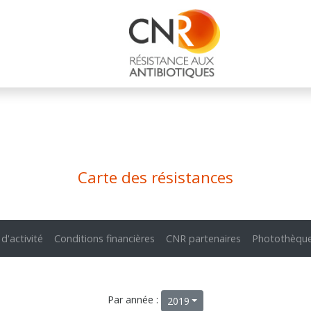
Carte des résistances
 d'activité
Conditions financières
CNR partenaires
Photothèqu
Par année :
2019