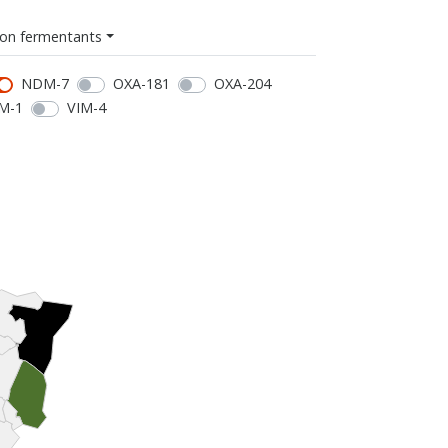
on fermentants
NDM-7
OXA-181
OXA-204
M-1
VIM-4