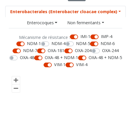
Enterobacterales (Enterobacter cloacae complex)
Enterocoques
Non fermentants
IMI-1
IMP-4
Mécanisme de résistance :
NDM-1
NDM-4
NDM-5
NDM-6
NDM-7
OXA-181
OXA-204
OXA-244
OXA-48
OXA-48 + NDM-1
OXA-48 + NDM-5
VIM-1
VIM-4