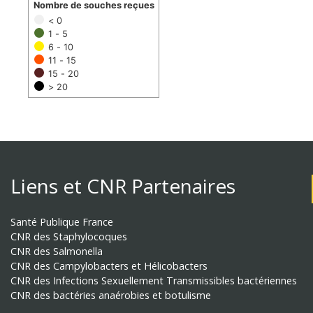
Nombre de souches reçues
< 0
1 - 5
6 - 10
11 - 15
15 - 20
> 20
Liens et CNR Partenaires
Santé Publique France
CNR des Staphylocoques
CNR des Salmonella
CNR des Campylobacters et Hélicobacters
CNR des Infections Sexuellement Transmissibles bactériennes
CNR des bactéries anaérobies et botulisme