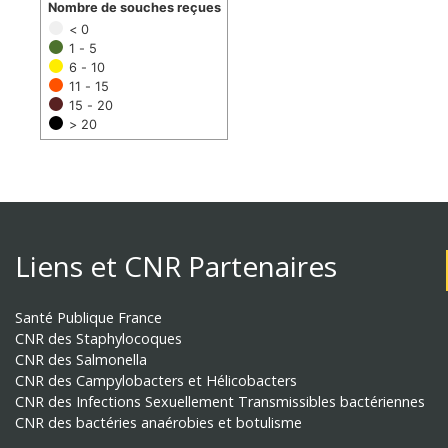
Nombre de souches reçues
< 0
1 - 5
6 - 10
11 - 15
15 - 20
> 20
Liens et CNR Partenaires
Santé Publique France
CNR des Staphylocoques
CNR des Salmonella
CNR des Campylobacters et Hélicobacters
CNR des Infections Sexuellement Transmissibles bactériennes
CNR des bactéries anaérobies et botulisme