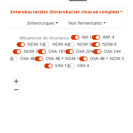
Enterobacterales (Enterobacter cloacae complex)
Enterocoques
Non fermentants
IMI-1
IMP-4
Mécanisme de résistance :
NDM-1
NDM-4
NDM-5
NDM-6
NDM-7
OXA-181
OXA-204
OXA-244
OXA-48
OXA-48 + NDM-1
OXA-48 + NDM-5
VIM-1
VIM-4