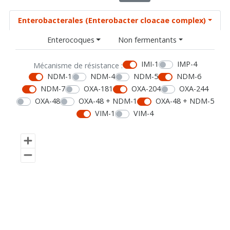
Enterobacterales (Enterobacter cloacae complex)
Enterocoques
Non fermentants
IMI-1
IMP-4
Mécanisme de résistance :
NDM-1
NDM-4
NDM-5
NDM-6
NDM-7
OXA-181
OXA-204
OXA-244
OXA-48
OXA-48 + NDM-1
OXA-48 + NDM-5
VIM-1
VIM-4