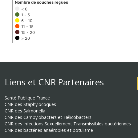
Nombre de souches reçues
< 0
1 - 5
6 - 10
11 - 15
15 - 20
> 20
Liens et CNR Partenaires
Santé Publique France
CNR des Staphylocoques
CNR des Salmonella
CNR des Campylobacters et Hélicobacters
CNR des Infections Sexuellement Transmissibles bactériennes
CNR des bactéries anaérobies et botulisme