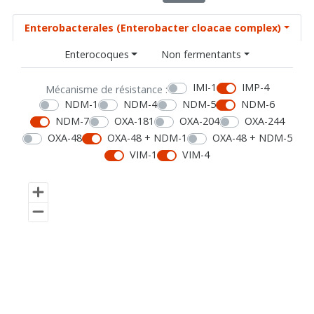
Enterobacterales (Enterobacter cloacae complex)
Enterocoques
Non fermentants
IMI-1
IMP-4
Mécanisme de résistance :
NDM-1
NDM-4
NDM-5
NDM-6
NDM-7
OXA-181
OXA-204
OXA-244
OXA-48
OXA-48 + NDM-1
OXA-48 + NDM-5
VIM-1
VIM-4