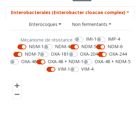
Enterobacterales (Enterobacter cloacae complex)
Enterocoques
Non fermentants
IMI-1
IMP-4
Mécanisme de résistance :
NDM-1
NDM-4
NDM-5
NDM-6
NDM-7
OXA-181
OXA-204
OXA-244
OXA-48
OXA-48 + NDM-1
OXA-48 + NDM-5
VIM-1
VIM-4