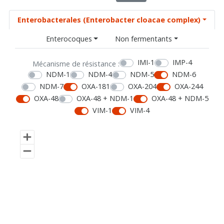
Enterobacterales (Enterobacter cloacae complex)
Enterocoques
Non fermentants
IMI-1
IMP-4
Mécanisme de résistance :
NDM-1
NDM-4
NDM-5
NDM-6
NDM-7
OXA-181
OXA-204
OXA-244
OXA-48
OXA-48 + NDM-1
OXA-48 + NDM-5
VIM-1
VIM-4