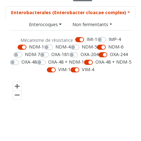
Enterobacterales (Enterobacter cloacae complex)
Enterocoques
Non fermentants
IMI-1
IMP-4
Mécanisme de résistance :
NDM-1
NDM-4
NDM-5
NDM-6
NDM-7
OXA-181
OXA-204
OXA-244
OXA-48
OXA-48 + NDM-1
OXA-48 + NDM-5
VIM-1
VIM-4