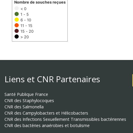
Nombre de souches reçues
< 0
1 - 5
6 - 10
11 - 15
15 - 20
> 20
Liens et CNR Partenaires
Santé Publique France
CNR des Staphylocoques
CNR des Salmonella
CNR des Campylobacters et Hélicobacters
CNR des Infections Sexuellement Transmissibles bactériennes
CNR des bactéries anaérobies et botulisme