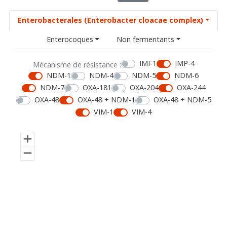
Enterobacterales (Enterobacter cloacae complex)
Enterocoques
Non fermentants
IMI-1
IMP-4
Mécanisme de résistance :
NDM-1
NDM-4
NDM-5
NDM-6
NDM-7
OXA-181
OXA-204
OXA-244
OXA-48
OXA-48 + NDM-1
OXA-48 + NDM-5
VIM-1
VIM-4