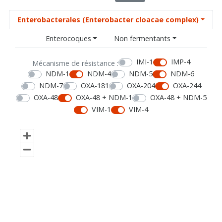
Enterobacterales (Enterobacter cloacae complex)
Enterocoques
Non fermentants
IMI-1
IMP-4
Mécanisme de résistance :
NDM-1
NDM-4
NDM-5
NDM-6
NDM-7
OXA-181
OXA-204
OXA-244
OXA-48
OXA-48 + NDM-1
OXA-48 + NDM-5
VIM-1
VIM-4