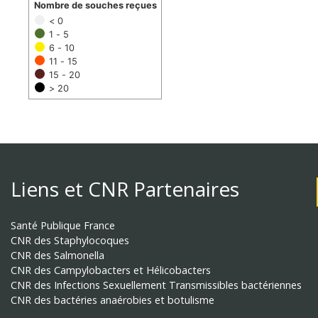
Nombre de souches reçues
< 0
1 - 5
6 - 10
11 - 15
15 - 20
> 20
Liens et CNR Partenaires
Santé Publique France
CNR des Staphylocoques
CNR des Salmonella
CNR des Campylobacters et Hélicobacters
CNR des Infections Sexuellement Transmissibles bactériennes
CNR des bactéries anaérobies et botulisme