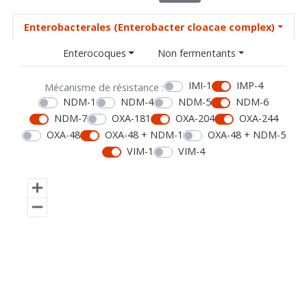
Enterobacterales (Enterobacter cloacae complex)
Enterocoques
Non fermentants
IMI-1
IMP-4
Mécanisme de résistance :
NDM-1
NDM-4
NDM-5
NDM-6
NDM-7
OXA-181
OXA-204
OXA-244
OXA-48
OXA-48 + NDM-1
OXA-48 + NDM-5
VIM-1
VIM-4