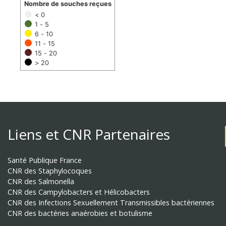
Nombre de souches reçues
< 0
1 - 5
6 - 10
11 - 15
15 - 20
> 20
Liens et CNR Partenaires
Santé Publique France
CNR des Staphylocoques
CNR des Salmonella
CNR des Campylobacters et Hélicobacters
CNR des Infections Sexuellement Transmissibles bactériennes
CNR des bactéries anaérobies et botulisme