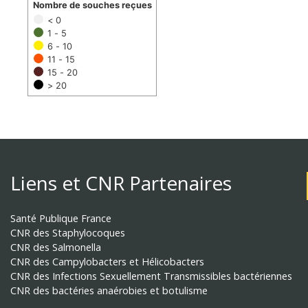
Nombre de souches reçues
< 0
1 - 5
6 - 10
11 - 15
15 - 20
> 20
Liens et CNR Partenaires
Santé Publique France
CNR des Staphylocoques
CNR des Salmonella
CNR des Campylobacters et Hélicobacters
CNR des Infections Sexuellement Transmissibles bactériennes
CNR des bactéries anaérobies et botulisme