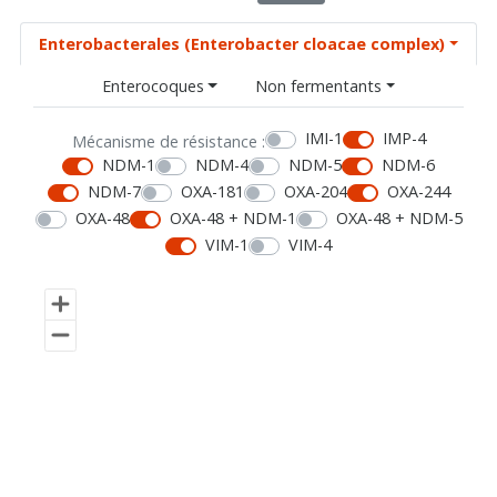
Enterobacterales (Enterobacter cloacae complex)
Enterocoques
Non fermentants
IMI-1
IMP-4
Mécanisme de résistance :
NDM-1
NDM-4
NDM-5
NDM-6
NDM-7
OXA-181
OXA-204
OXA-244
OXA-48
OXA-48 + NDM-1
OXA-48 + NDM-5
VIM-1
VIM-4