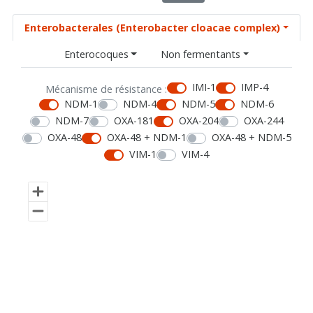
Enterobacterales (Enterobacter cloacae complex)
Enterocoques
Non fermentants
IMI-1
IMP-4
Mécanisme de résistance :
NDM-1
NDM-4
NDM-5
NDM-6
NDM-7
OXA-181
OXA-204
OXA-244
OXA-48
OXA-48 + NDM-1
OXA-48 + NDM-5
VIM-1
VIM-4