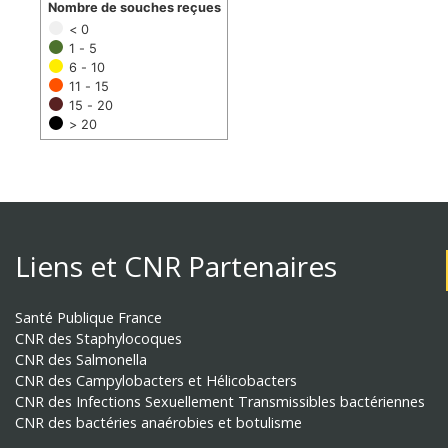
Nombre de souches reçues
< 0
1 - 5
6 - 10
11 - 15
15 - 20
> 20
Liens et CNR Partenaires
Santé Publique France
CNR des Staphylocoques
CNR des Salmonella
CNR des Campylobacters et Hélicobacters
CNR des Infections Sexuellement Transmissibles bactériennes
CNR des bactéries anaérobies et botulisme