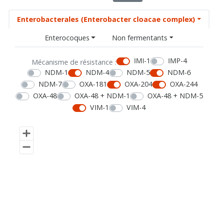
Enterobacterales (Enterobacter cloacae complex)
Enterocoques
Non fermentants
IMI-1
IMP-4
Mécanisme de résistance :
NDM-1
NDM-4
NDM-5
NDM-6
NDM-7
OXA-181
OXA-204
OXA-244
OXA-48
OXA-48 + NDM-1
OXA-48 + NDM-5
VIM-1
VIM-4