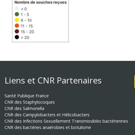
Nombre de souches reçues
< 0
1 - 5
6 - 10
11 - 15
15 - 20
> 20
Liens et CNR Partenaires
Santé Publique France
CNR des Staphylocoques
CNR des Salmonella
CNR des Campylobacters et Hélicobacters
CNR des Infections Sexuellement Transmissibles bactériennes
CNR des bactéries anaérobies et botulisme