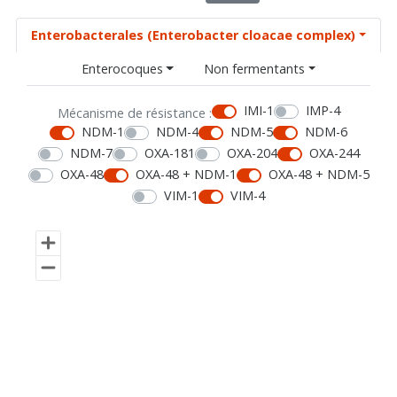
Enterobacterales (Enterobacter cloacae complex)
Enterocoques
Non fermentants
IMI-1
IMP-4
Mécanisme de résistance :
NDM-1
NDM-4
NDM-5
NDM-6
NDM-7
OXA-181
OXA-204
OXA-244
OXA-48
OXA-48 + NDM-1
OXA-48 + NDM-5
VIM-1
VIM-4