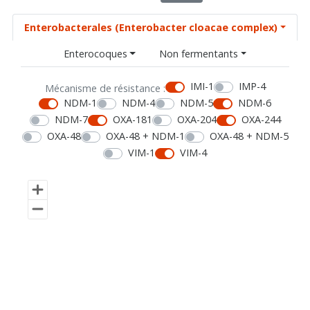
Enterobacterales (Enterobacter cloacae complex)
Enterocoques
Non fermentants
IMI-1
IMP-4
Mécanisme de résistance :
NDM-1
NDM-4
NDM-5
NDM-6
NDM-7
OXA-181
OXA-204
OXA-244
OXA-48
OXA-48 + NDM-1
OXA-48 + NDM-5
VIM-1
VIM-4