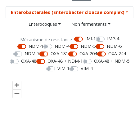
Enterobacterales (Enterobacter cloacae complex)
Enterocoques
Non fermentants
IMI-1
IMP-4
Mécanisme de résistance :
NDM-1
NDM-4
NDM-5
NDM-6
NDM-7
OXA-181
OXA-204
OXA-244
OXA-48
OXA-48 + NDM-1
OXA-48 + NDM-5
VIM-1
VIM-4