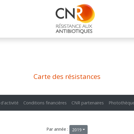
Carte des résistances
 d'activité
Conditions financières
CNR partenaires
Photothèqu
Par année :
2019