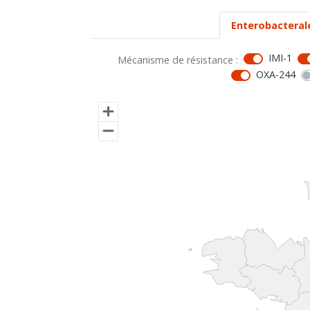
Enterobacteral
IMI-1
Mécanisme de résistance :
OXA-244