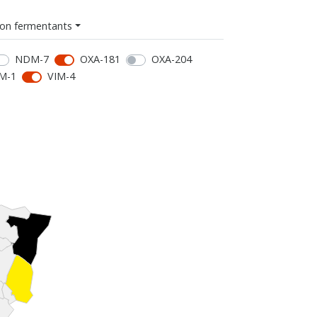
on fermentants
NDM-7
OXA-181
OXA-204
M-1
VIM-4