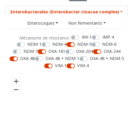
Enterobacterales (Enterobacter cloacae complex)
Enterocoques
Non fermentants
IMI-1
IMP-4
Mécanisme de résistance :
NDM-1
NDM-4
NDM-5
NDM-6
NDM-7
OXA-181
OXA-204
OXA-244
OXA-48
OXA-48 + NDM-1
OXA-48 + NDM-5
VIM-1
VIM-4