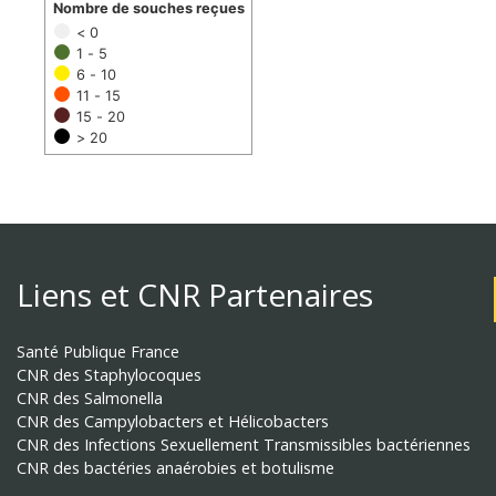
Nombre de souches reçues
< 0
1 - 5
6 - 10
11 - 15
15 - 20
> 20
Liens et CNR Partenaires
Santé Publique France
CNR des Staphylocoques
CNR des Salmonella
CNR des Campylobacters et Hélicobacters
CNR des Infections Sexuellement Transmissibles bactériennes
CNR des bactéries anaérobies et botulisme