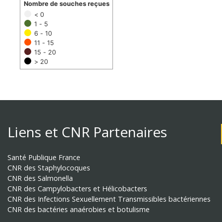
Nombre de souches reçues
< 0
1 - 5
6 - 10
11 - 15
15 - 20
> 20
Liens et CNR Partenaires
Santé Publique France
CNR des Staphylocoques
CNR des Salmonella
CNR des Campylobacters et Hélicobacters
CNR des Infections Sexuellement Transmissibles bactériennes
CNR des bactéries anaérobies et botulisme