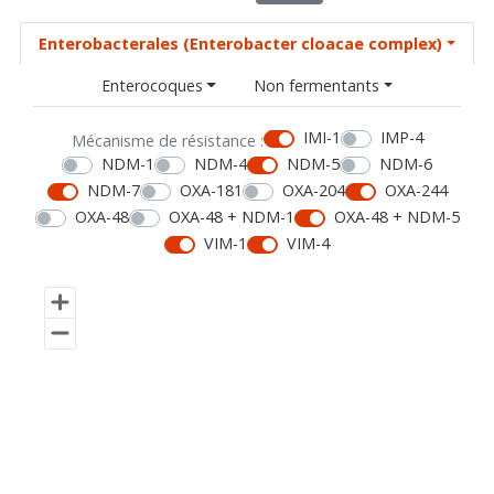
Enterobacterales (Enterobacter cloacae complex)
Enterocoques
Non fermentants
IMI-1
IMP-4
Mécanisme de résistance :
NDM-1
NDM-4
NDM-5
NDM-6
NDM-7
OXA-181
OXA-204
OXA-244
OXA-48
OXA-48 + NDM-1
OXA-48 + NDM-5
VIM-1
VIM-4