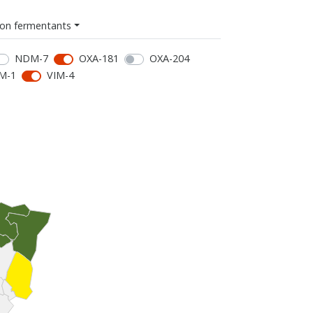
on fermentants
NDM-7
OXA-181
OXA-204
M-1
VIM-4