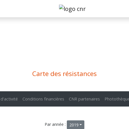
Carte des résistances
 d'activité
Conditions financières
CNR partenaires
Photothèqu
Par année :
2019