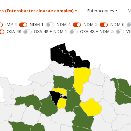
es (Enterobacter cloacae complex)
Enterocoques
N
IMP-4
NDM-1
NDM-4
NDM-5
NDM-6
OXA-48
OXA-48 + NDM-1
OXA-48 + NDM-5
VI