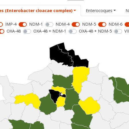
es (Enterobacter cloacae complex)
Enterocoques
N
IMP-4
NDM-1
NDM-4
NDM-5
NDM-6
OXA-48
OXA-48 + NDM-1
OXA-48 + NDM-5
VI