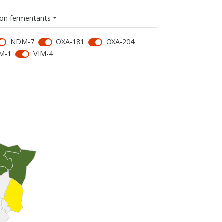
on fermentants
NDM-7
OXA-181
OXA-204
M-1
VIM-4