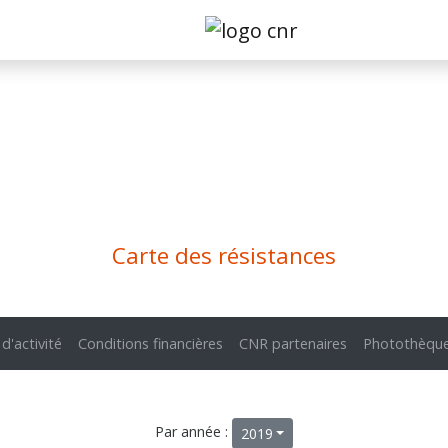
Carte des résistances
 d'activité
Conditions financières
CNR partenaires
Photothèqu
Par année :
2019