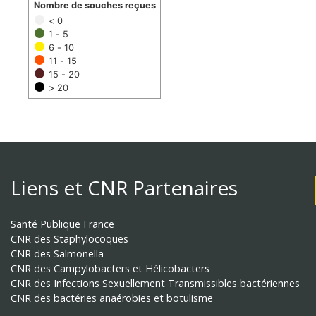
Nombre de souches reçues
< 0
1 - 5
6 - 10
11 - 15
15 - 20
> 20
Liens et CNR Partenaires
Santé Publique France
CNR des Staphylocoques
CNR des Salmonella
CNR des Campylobacters et Hélicobacters
CNR des Infections Sexuellement Transmissibles bactériennes
CNR des bactéries anaérobies et botulisme