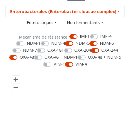
Enterobacterales (Enterobacter cloacae complex)
Enterocoques
Non fermentants
IMI-1
IMP-4
Mécanisme de résistance :
NDM-1
NDM-4
NDM-5
NDM-6
NDM-7
OXA-181
OXA-204
OXA-244
OXA-48
OXA-48 + NDM-1
OXA-48 + NDM-5
VIM-1
VIM-4