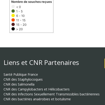
Nombre de souches reçues
< 0
1 - 5
6 - 10
11 - 15
15 - 20
> 20
Liens et CNR Partenaires
Santé Publique France
CNR des Staphylocoques
CNR des Salmonella
CNR des Campylobacters et Hélicobacters
CNR des Infections Sexuellement Transmissibles bactériennes
CNR des bactéries anaérobies et botulisme