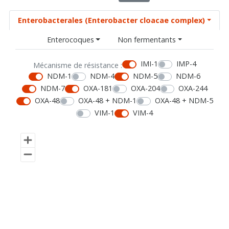
Enterobacterales (Enterobacter cloacae complex)
Enterocoques
Non fermentants
IMI-1
IMP-4
Mécanisme de résistance :
NDM-1
NDM-4
NDM-5
NDM-6
NDM-7
OXA-181
OXA-204
OXA-244
OXA-48
OXA-48 + NDM-1
OXA-48 + NDM-5
VIM-1
VIM-4