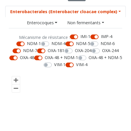
Enterobacterales (Enterobacter cloacae complex)
Enterocoques
Non fermentants
IMI-1
IMP-4
Mécanisme de résistance :
NDM-1
NDM-4
NDM-5
NDM-6
NDM-7
OXA-181
OXA-204
OXA-244
OXA-48
OXA-48 + NDM-1
OXA-48 + NDM-5
VIM-1
VIM-4