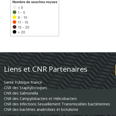
Nombre de souches reçues
< 0
1 - 5
6 - 10
11 - 15
15 - 20
> 20
Liens et CNR Partenaires
Santé Publique France
CNR des Staphylocoques
CNR des Salmonella
CNR des Campylobacters et Hélicobacters
CNR des Infections Sexuellement Transmissibles bactériennes
CNR des bactéries anaérobies et botulisme