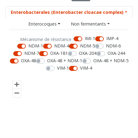
Enterobacterales (Enterobacter cloacae complex)
Enterocoques
Non fermentants
IMI-1
IMP-4
Mécanisme de résistance :
NDM-1
NDM-4
NDM-5
NDM-6
NDM-7
OXA-181
OXA-204
OXA-244
OXA-48
OXA-48 + NDM-1
OXA-48 + NDM-5
VIM-1
VIM-4