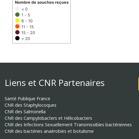
Nombre de souches reçues
< 0
1 - 5
6 - 10
11 - 15
15 - 20
> 20
Liens et CNR Partenaires
Santé Publique France
CNR des Staphylocoques
CNR des Salmonella
CNR des Campylobacters et Hélicobacters
CNR des Infections Sexuellement Transmissibles bactériennes
CNR des bactéries anaérobies et botulisme