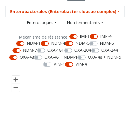
Enterobacterales (Enterobacter cloacae complex)
Enterocoques
Non fermentants
IMI-1
IMP-4
Mécanisme de résistance :
NDM-1
NDM-4
NDM-5
NDM-6
NDM-7
OXA-181
OXA-204
OXA-244
OXA-48
OXA-48 + NDM-1
OXA-48 + NDM-5
VIM-1
VIM-4