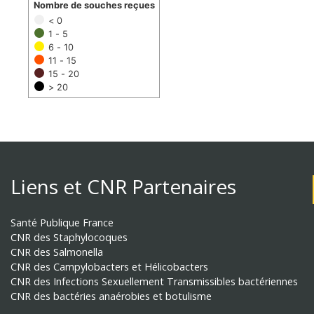
Nombre de souches reçues
< 0
1 - 5
6 - 10
11 - 15
15 - 20
> 20
Liens et CNR Partenaires
Santé Publique France
CNR des Staphylocoques
CNR des Salmonella
CNR des Campylobacters et Hélicobacters
CNR des Infections Sexuellement Transmissibles bactériennes
CNR des bactéries anaérobies et botulisme