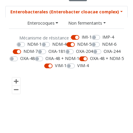
Enterobacterales (Enterobacter cloacae complex)
Enterocoques
Non fermentants
IMI-1
IMP-4
Mécanisme de résistance :
NDM-1
NDM-4
NDM-5
NDM-6
NDM-7
OXA-181
OXA-204
OXA-244
OXA-48
OXA-48 + NDM-1
OXA-48 + NDM-5
VIM-1
VIM-4