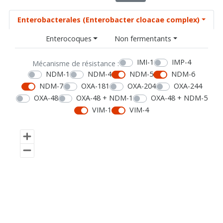
Enterobacterales (Enterobacter cloacae complex)
Enterocoques
Non fermentants
IMI-1
IMP-4
Mécanisme de résistance :
NDM-1
NDM-4
NDM-5
NDM-6
NDM-7
OXA-181
OXA-204
OXA-244
OXA-48
OXA-48 + NDM-1
OXA-48 + NDM-5
VIM-1
VIM-4