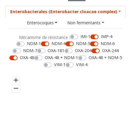
Enterobacterales (Enterobacter cloacae complex)
Enterocoques
Non fermentants
IMI-1
IMP-4
Mécanisme de résistance :
NDM-1
NDM-4
NDM-5
NDM-6
NDM-7
OXA-181
OXA-204
OXA-244
OXA-48
OXA-48 + NDM-1
OXA-48 + NDM-5
VIM-1
VIM-4