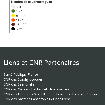
Nombre de souches reçues
< 0
1 - 5
6 - 10
11 - 15
15 - 20
> 20
Liens et CNR Partenaires
Santé Publique France
CNR des Staphylocoques
CNR des Salmonella
CNR des Campylobacters et Hélicobacters
CNR des Infections Sexuellement Transmissibles bactériennes
CNR des bactéries anaérobies et botulisme