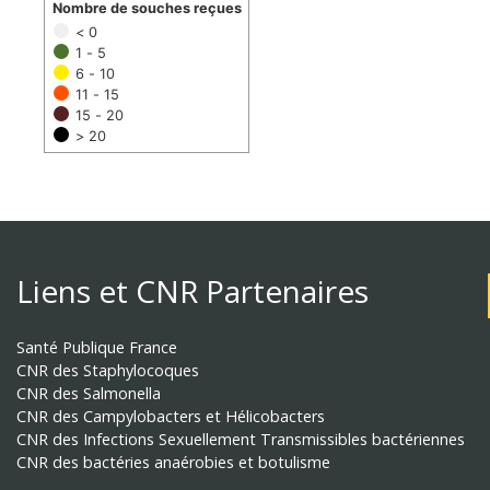
Nombre de souches reçues
< 0
1 - 5
6 - 10
11 - 15
15 - 20
> 20
Liens et CNR Partenaires
Santé Publique France
CNR des Staphylocoques
CNR des Salmonella
CNR des Campylobacters et Hélicobacters
CNR des Infections Sexuellement Transmissibles bactériennes
CNR des bactéries anaérobies et botulisme