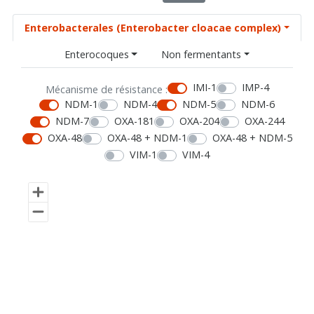
Enterobacterales (Enterobacter cloacae complex)
Enterocoques
Non fermentants
IMI-1
IMP-4
Mécanisme de résistance :
NDM-1
NDM-4
NDM-5
NDM-6
NDM-7
OXA-181
OXA-204
OXA-244
OXA-48
OXA-48 + NDM-1
OXA-48 + NDM-5
VIM-1
VIM-4